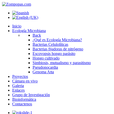
Inicio
Ecología Microbiana
Back
¿Qué es Ecología Microbiana?
Bacterias Celulolíticas
Bacterias fijadoras de nitrógeno
Escovopsis hongo parásito
Hongo cultivado
Simbiosis, mutualismo y parasitismo
Pseudonocardia
Genoma Atta
Proyectos
Cámara en vivo
Galeria
Enlaces
Grupo de Investigación
Bioinformática
Contactenos